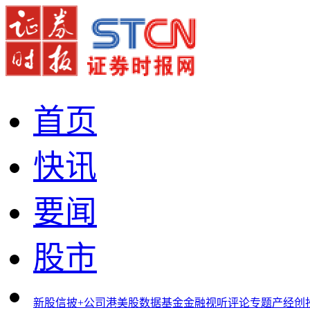
首页
快讯
要闻
股市
新股
信披+
公司
港美股
数据
基金
金融
视听
评论
专题
产经
创