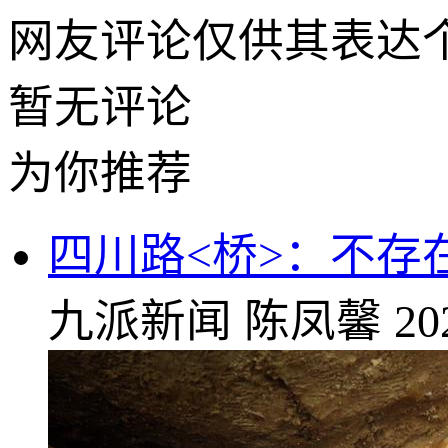
网友评论仅供其表达
暂无评论
为你推荐
四川路<桥>：不存
九派新闻
陈凤馨
20