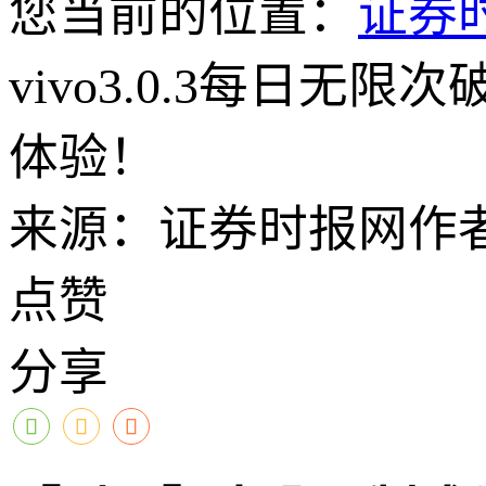
您当前的位置：
证券
vivo3.0.3每日
体验！
来源：证券时报网
作
点赞
分享