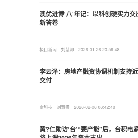
澳优进博‘八’年记：以科创硬实力交
新答卷
极目新闻
刘慧卿
2026-01-26 20:59:48
李云泽：房地产融资协调机制支持近2
交付
雷科技
刘慧卿
2026-02-06 06:42:48
黄?仁勋访‘台’“要产能”后，台积
将上调2026年资本支出