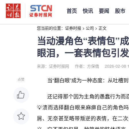
首页
快讯
要闻
股市
您当前的位置：
证券时报
>
公司
>
正文
当动漫角色“表情包”
眼泪，一套表情包引发
来源：证券时报网
作者：方保僑
2026-02-08 
当“翻白眼”成为一种态度：从吐槽
点赞
还记得那个因为主角的愚蠢行为而
💡溃而选择翻白眼来麻痹自己的角色吗
屑、无奈甚至略带叛逆的表情，在二次