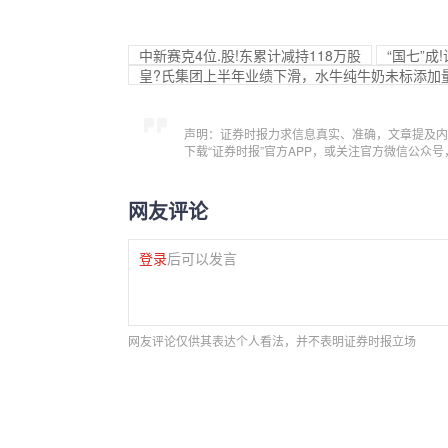
中新赛克4位.股!东累计减持118万股
“国七”
皇?氏集团上半年业绩下滑，水牛纯牛奶未标添加量
声明：证券时报力求信息真实、准确，文章提及内
下载“证券时报”官方APP，或关注官方微信公众
网友评论
登录
后可以发言
网友评论仅供其表达个人看法，并不表明证券时报立场