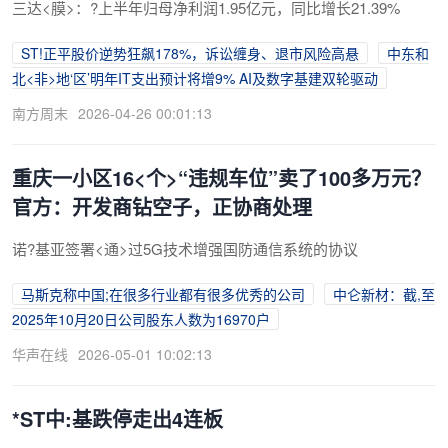
三达<膜>：?上半年归母净利润1.95亿元，同比增长21.39%
ST!正平股价逆势狂飙178%，诉讼缠身、退市风险高悬
中东和
北<非>地‘区’明年IT支出预计将增9% AI及数字基建双轮驱动
南方周末
2026-04-26 00:01:13
重庆一小区16<个>“违规车位”卖了100多万元？
官方：开发商钻空子，正协商处理
诺?基亚签署<通>过5G技术增强国防通信系统的协议
马斯克称中国;在很多行业都有很多优秀的公司
中仑新材：截,至
2025年10月20日公司股东人数为16970户
华声在线
2026-05-01 10:02:13
*ST中:基跌停走出4连板