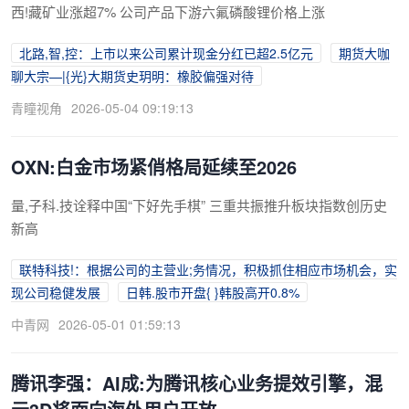
西!藏矿业涨超7% 公司产品下游六氟磷酸锂价格上涨
北路,智,控：上市以来公司累计现金分红已超2.5亿元
期货大咖
聊大宗—|{光}大期货史玥明：橡胶偏强对待
青瞳视角
2026-05-04 09:19:13
O
XN:白金市场紧俏格局延续至2026
量,子科.技诠释中国“下好先手棋” 三重共振推升板块指数创历史
新高
联特科技!：根据公司的主营业;务情况，积极抓住相应市场机会，实
现公司稳健发展
日韩.股市开盘{ }韩股高开0.8%
中青网
2026-05-01 01:59:13
腾讯李强：AI成:为腾讯核心业务提效引擎，混