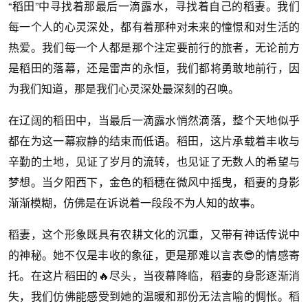
“稻田”中寻找着那最后一滴露水，寻找着自己的稻妻。我们
每一个人的心灵深处，都有着那种对未来的憧憬和对生活的
热爱。我们每一个人都是那个注定要前行的旅者，无论前方
是稻田的落幕，还是雷声的永恒，我们都将勇敢地前行，因
为我们知道，那是我们心灵深处最深刻的召唤。
在辽阔的稻田中，当最后一滴露水悄然滴落，整个天地似乎
都在为这一幕寂静的结束而低语。稻田，这片承载着丰收与
辛勤的土地，见证了岁月的流转，也见证了无数人的希望与
梦想。当夕阳西下，金色的稻穗在微风中摇曳，稻妻的身影
渐渐模糊，仿佛是在诉说着一段段不为人知的故事。
稻妻，这个形象既具有农耕文化的沉重，又带有神话传说中
的神秘。她不仅是丰收的象征，更是那难以言表😎的情感寄
托。在这片稻田的🔥尽头，当夜幕降临，稻妻的身影逐渐消
失，我们仿佛能感受到她的温暖和那份无法言喻的惆怅。稻