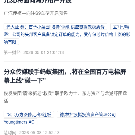
元3D将面向海外用户开放
广汽传祺—向往S9车型开启预售
光大证.券：首予小菜园“增持”评级 供应链提效稳质价
立?讯!精
密：公司的头部客户具备锁定订单的能力，受存储芯片价格上涨的影
响有限
第一财经
2026-05-01 21:04:13
分众传媒联手蚂蚁集团，,将在全国百万电梯屏
幕上线“碰一下”
俊发集团‘请’来新老“救兵” 联手欧力士、东方资产与龙湖纾困盘
活
*S;T:万方涨停走出3连板
德;林控股拟投资资产管理公司
Youngtimers AG
慧聪网
2026-05-08 12:52:13