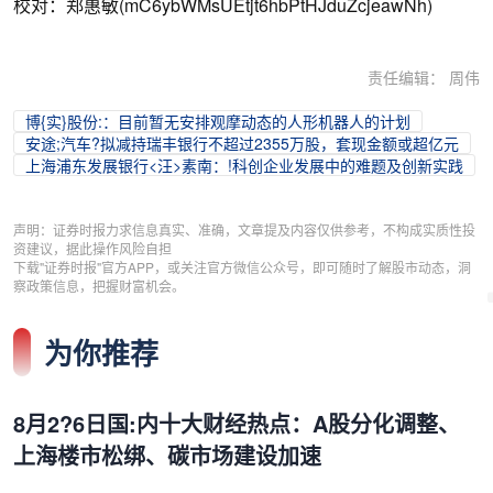
校对：郑惠敏(mC6ybWMsUEtjt6hbPtHJduZcjeawNh)
责任编辑： 周伟
博{实}股份:：目前暂无安排观摩动态的人形机器人的计划
安途;汽车?拟减持瑞丰银行不超过2355万股，套现金额或超亿元
上海浦东发展银行<汪>素南：!科创企业发展中的难题及创新实践
声明：证券时报力求信息真实、准确，文章提及内容仅供参考，不构成实质性投
资建议，据此操作风险自担
下载"证券时报"官方APP，或关注官方微信公众号，即可随时了解股市动态，洞
察政策信息，把握财富机会。
为你推荐
8月2?6日国:内十大财经热点：A股分化调整、
上海楼市松绑、碳市场建设加速