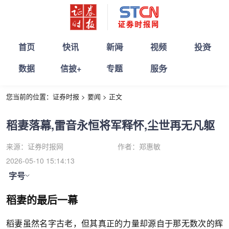
首页
快讯
新闻
视频
投资
数据
信披+
专题
服务
您当前的位置：
证券时报
>
要闻
>
正文
稻妻落幕,雷音永恒将军释怀,尘世再无凡躯
来源：
证券时报网
作者：
郑惠敏
2026-05-10 15:14:13
字号
稻妻的最后一幕
稻妻虽然名字古老，但其真正的力量却源自于那无数次的辉